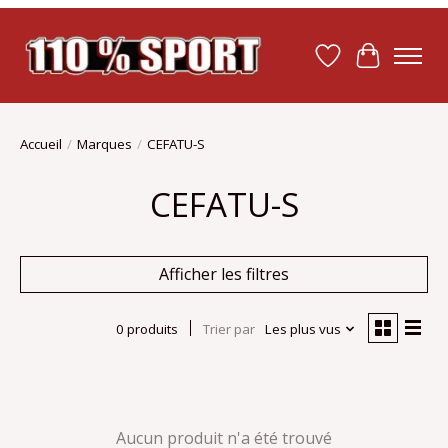
Liste de souhait
Panier
Accueil
/
Marques
/
CEFATU-S
CEFATU-S
Afficher les filtres
0 produits
Trier par
Les plus vus
Aucun produit n'a été trouvé