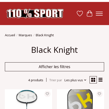
Liste de souhait
Panier
Accueil
/
Marques
/
Black Knight
Black Knight
Afficher les filtres
4 produits
Trier par
Les plus vus