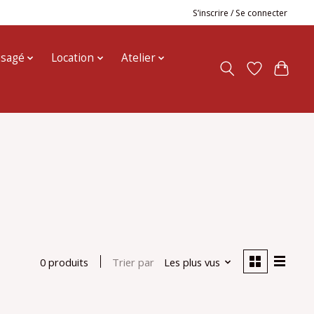
S’inscrire / Se connecter
usagé
Location
Atelier
Trier par
Les plus vus
0 produits