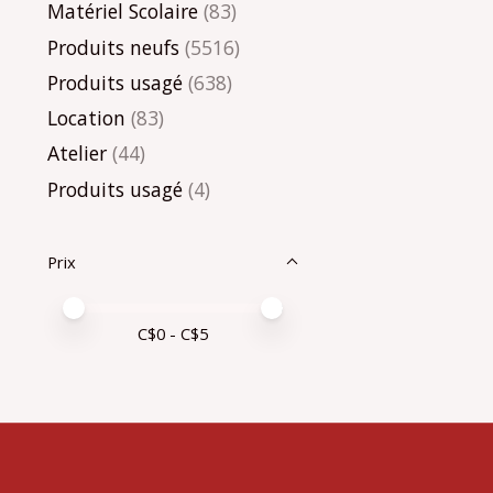
Matériel Scolaire
(83)
Produits neufs
(5516)
Produits usagé
(638)
Location
(83)
Atelier
(44)
Produits usagé
(4)
Prix
Prix minimum
Price maximum value
C$
0
- C$
5