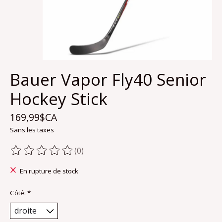
Bauer Vapor Fly40 Senior
Hockey Stick
169,99$CA
Sans les taxes
(0)
Ce produit est évalué à
0
sur 5
En rupture de stock
Côté:
*