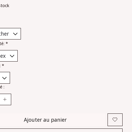
stock
ité:
*
:
*
é :
Ajouter au panier