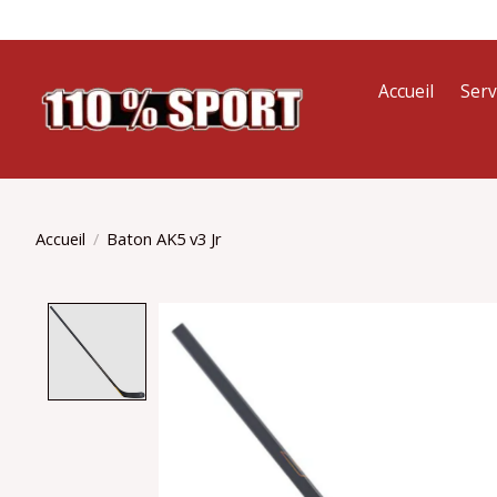
Accueil
Serv
Accueil
/
Baton AK5 v3 Jr
Product image slideshow Items