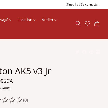
S’inscrire / Se connecter
usagé
Location
Atelier
ton AK5 v3 Jr
99$CA
s taxes
(0)
oduit est évalué à
0
sur 5