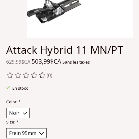
Attack Hybrid 11 MN/PT
503,99$CA
629,99$CA
Sans les taxes
(0)
Ce produit est évalué à
0
sur 5
En stock
Color:
*
Size:
*