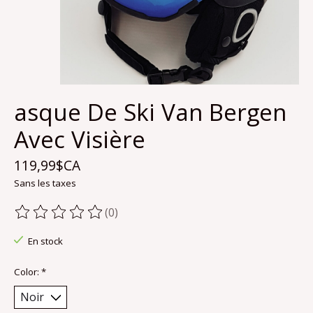
asque De Ski Van Bergen
Avec Visière
119,99$CA
Sans les taxes
(0)
Ce produit est évalué à
0
sur 5
En stock
Color:
*