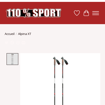
Liste de souhait
Panier
Accueil
/
Alpina XT
Product image slideshow Items