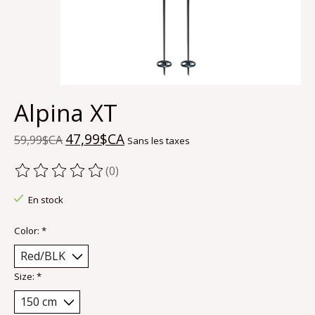
Alpina XT
47,99$CA
59,99$CA
Sans les taxes
(0)
Ce produit est évalué à
0
sur 5
En stock
Color:
*
Size:
*