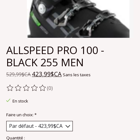
ALLSPEED PRO 100 -
BLACK 255 MEN
423,99$CA
529,99$CA
Sans les taxes
(0)
Ce produit est évalué à
0
sur 5
En stock
Faire un choix:
*
Quantité :