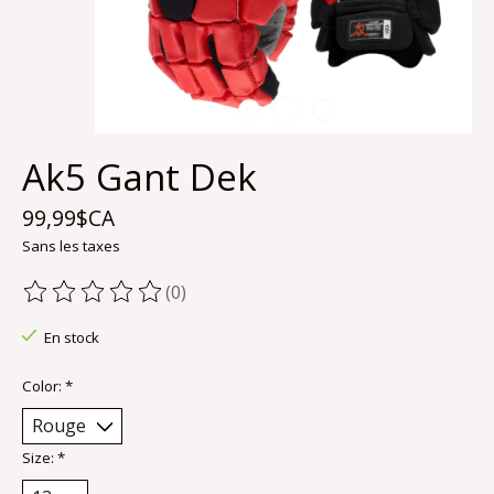
Ak5 Gant Dek
99,99$CA
Sans les taxes
(0)
Ce produit est évalué à
0
sur 5
En stock
Color:
*
Size:
*