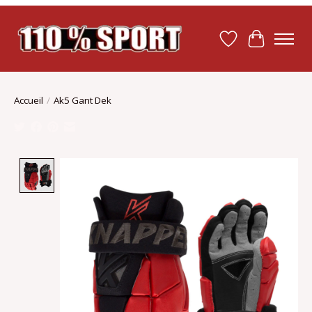
Liste de souhait
Panier
Accueil
/
Ak5 Gant Dek
Product image slideshow Items