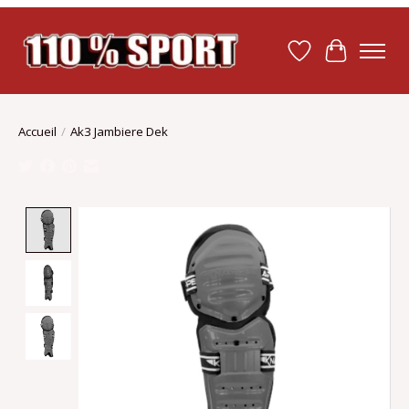
Liste de souhait
Panier
Accueil
/
Ak3 Jambiere Dek
Product image slideshow Items