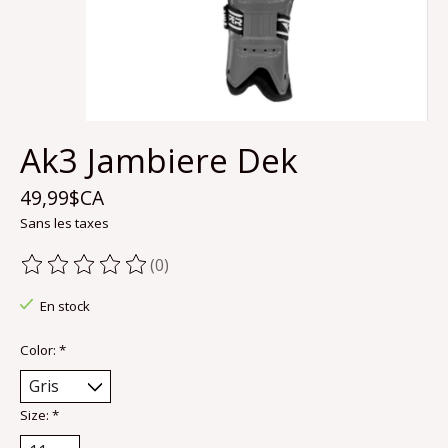
Ak3 Jambiere Dek
49,99$CA
Sans les taxes
(0)
Ce produit est évalué à
0
sur 5
En stock
Color:
*
Size:
*