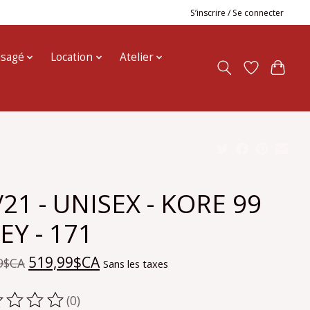
S’inscrire / Se connecter
usagé
Location
Atelier
/21 - UNISEX - KORE 99
EY - 171
519,99$CA
9$CA
Sans les taxes
(0)
oduit est évalué à
0
sur 5