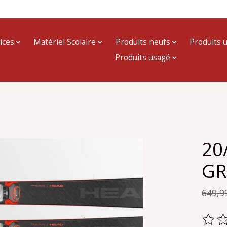
ices
Matériel Scolaire
Produits neufs
Produits 
Produits usagé
20
GR
649,9
Ce pr